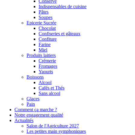
Conserve
Indispensables de cuisine
Pâtes
Soupes
Epicerie Sucrée
Chocolat
Confiseries et gâteaux
Confiture
Farine
Miel
Produits laitiers
Crémerie
Fromages
Yaourts
Boissons
Alcool
Cafés et Thés
Sans alcool
Glaces
Pain
Comment ça marche ?
Notre engagement qualité
Actualités
Salon de l'Agriculture 2027
Les petites main symphoniques