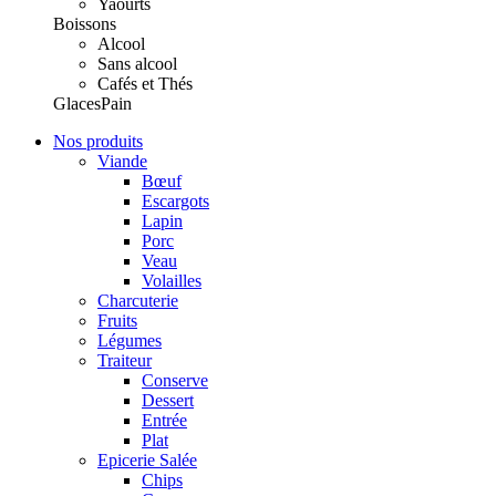
Yaourts
Boissons
Alcool
Sans alcool
Cafés et Thés
Glaces
Pain
Nos produits
Viande
Bœuf
Escargots
Lapin
Porc
Veau
Volailles
Charcuterie
Fruits
Légumes
Traiteur
Conserve
Dessert
Entrée
Plat
Epicerie Salée
Chips