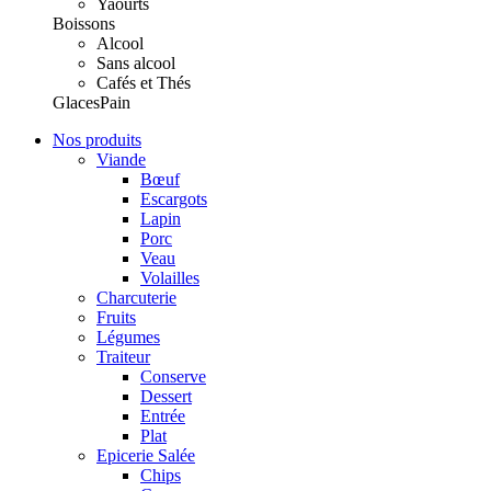
Yaourts
Boissons
Alcool
Sans alcool
Cafés et Thés
Glaces
Pain
Nos produits
Viande
Bœuf
Escargots
Lapin
Porc
Veau
Volailles
Charcuterie
Fruits
Légumes
Traiteur
Conserve
Dessert
Entrée
Plat
Epicerie Salée
Chips