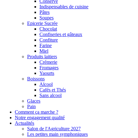
Conserve
Indispensables de cuisine
Pâtes
Soupes
Epicerie Sucrée
Chocolat
Confiseries et gâteaux
Confiture
Farine
Miel
Produits laitiers
Crémerie
Fromages
Yaourts
Boissons
Alcool
Cafés et Thés
Sans alcool
Glaces
Pain
Comment ça marche ?
Notre engagement qualité
Actualités
Salon de l'Agriculture 2027
Les petites main symphoniques