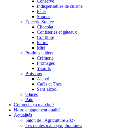
Conserve
Indispensables de cuisine
Pâtes
Soupes
Epicerie Sucrée
Chocolat
Confiseries et gâteaux
Confiture
Farine
Miel
Produits laitiers
Crémerie
Fromages
Yaourts
Boissons
Alcool
Cafés et Thés
Sans alcool
Glaces
Pain
Comment ça marche ?
Notre engagement qualité
Actualités
Salon de l'Agriculture 2027
Les petites main symphoniques