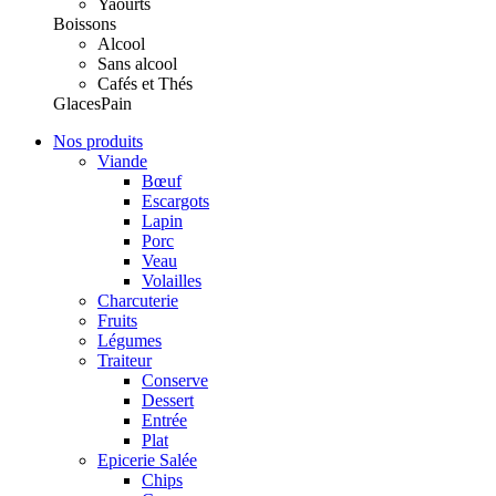
Yaourts
Boissons
Alcool
Sans alcool
Cafés et Thés
Glaces
Pain
Nos produits
Viande
Bœuf
Escargots
Lapin
Porc
Veau
Volailles
Charcuterie
Fruits
Légumes
Traiteur
Conserve
Dessert
Entrée
Plat
Epicerie Salée
Chips