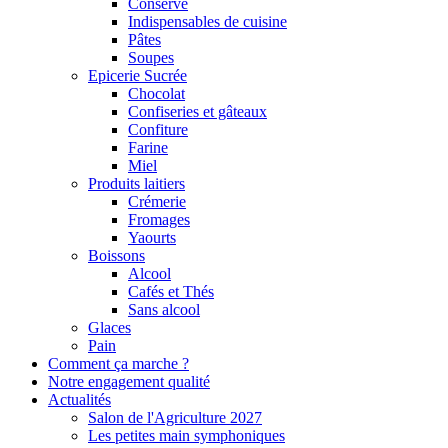
Conserve
Indispensables de cuisine
Pâtes
Soupes
Epicerie Sucrée
Chocolat
Confiseries et gâteaux
Confiture
Farine
Miel
Produits laitiers
Crémerie
Fromages
Yaourts
Boissons
Alcool
Cafés et Thés
Sans alcool
Glaces
Pain
Comment ça marche ?
Notre engagement qualité
Actualités
Salon de l'Agriculture 2027
Les petites main symphoniques