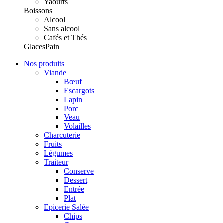
Yaourts
Boissons
Alcool
Sans alcool
Cafés et Thés
Glaces
Pain
Nos produits
Viande
Bœuf
Escargots
Lapin
Porc
Veau
Volailles
Charcuterie
Fruits
Légumes
Traiteur
Conserve
Dessert
Entrée
Plat
Epicerie Salée
Chips