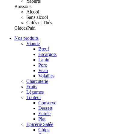
Yaourts
Boissons
Alcool
Sans alcool
Cafés et Thés
Glaces
Pain
Nos produits
Viande
Bœuf
Escargots
Lapin
Porc
Veau
Volailles
Charcuterie
Fruits
Légumes
Traiteur
Conserve
Dessert
Entrée
Plat
Epicerie Salée
Chips