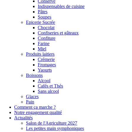
Conserve
Indispensables de cuisine
Pâtes
Soupes
Epicerie Sucrée
Chocolat
Confiseries et gâteaux
Confiture
Farine
Miel
Produits laitiers
Crémerie
Fromages
Yaourts
Boissons
Alcool
Cafés et Thés
Sans alcool
Glaces
Pain
Comment ça marche ?
Notre engagement qualité
Actualités
Salon de l'Agriculture 2027
Les petites main symphoniques