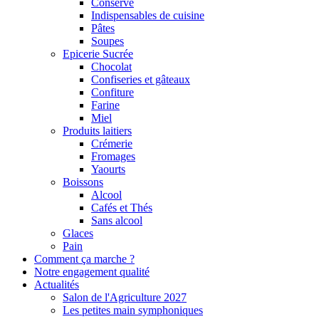
Conserve
Indispensables de cuisine
Pâtes
Soupes
Epicerie Sucrée
Chocolat
Confiseries et gâteaux
Confiture
Farine
Miel
Produits laitiers
Crémerie
Fromages
Yaourts
Boissons
Alcool
Cafés et Thés
Sans alcool
Glaces
Pain
Comment ça marche ?
Notre engagement qualité
Actualités
Salon de l'Agriculture 2027
Les petites main symphoniques