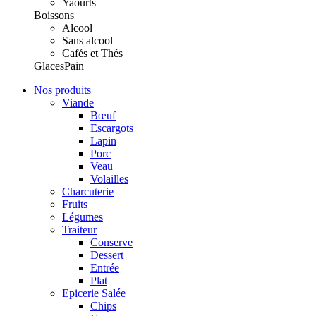
Yaourts
Boissons
Alcool
Sans alcool
Cafés et Thés
Glaces
Pain
Nos produits
Viande
Bœuf
Escargots
Lapin
Porc
Veau
Volailles
Charcuterie
Fruits
Légumes
Traiteur
Conserve
Dessert
Entrée
Plat
Epicerie Salée
Chips